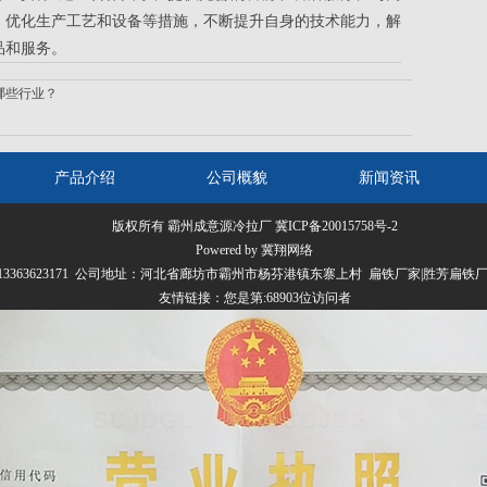
、优化生产工艺和设备等措施，不断提升自身的技术能力，解
品和服务。
哪些行业？
产品介绍
公司概貌
新闻资讯
版权所有 霸州成意源冷拉厂
冀ICP备20015758号-2
Powered by 冀翔网络
070 13363623171 公司地址：河北省廊坊市霸州市杨芬港镇东寨上村 扁铁厂家|胜芳扁
友情链接：
您是第:68903位访问者