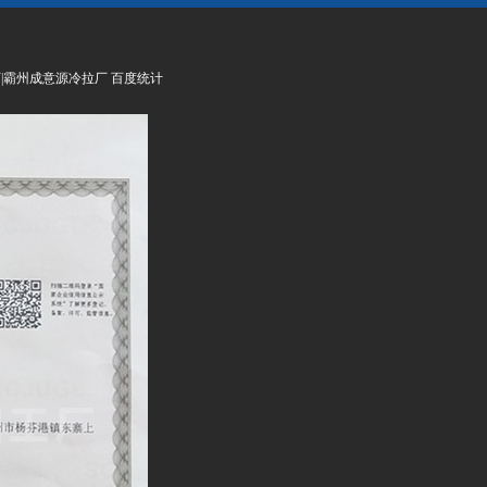
铁厂|霸州成意源冷拉厂 百度统计