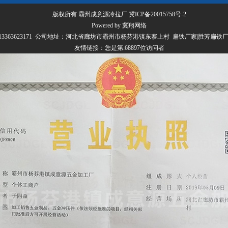
版权所有 霸州成意源冷拉厂
冀ICP备20015758号-2
Powered by 冀翔网络
070 13363623171 公司地址：河北省廊坊市霸州市杨芬港镇东寨上村 扁铁厂家|胜芳扁
友情链接：
您是第:68897位访问者