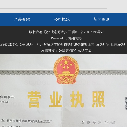
产品介绍
公司概貌
新闻资讯
版权所有 霸州成意源冷拉厂
冀ICP备20015758号-2
Powered by 冀翔网络
070 13363623171 公司地址：河北省廊坊市霸州市杨芬港镇东寨上村 扁铁厂家|胜芳扁
友情链接：
您是第:68951位访问者