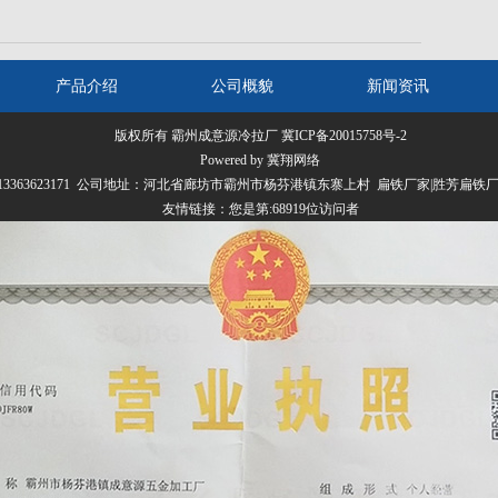
产品介绍
公司概貌
新闻资讯
版权所有 霸州成意源冷拉厂
冀ICP备20015758号-2
Powered by 冀翔网络
070 13363623171 公司地址：河北省廊坊市霸州市杨芬港镇东寨上村 扁铁厂家|胜芳扁
友情链接：
您是第:68919位访问者