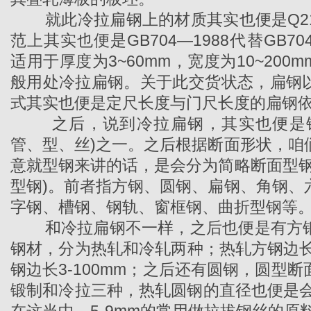
就此冷拉扁钢上的材质其实也便是Q215
范上其实也便是GB704—1988代替GB7
适用于厚度为3~60mm，宽度为10~20
般用处冷拉扁钢。关于此交货状态，扁钢
式其实也便是定尺长度与门尺长度的扁钢
之后，说到冷拉扁钢，其实也便是钢
管、型、丝)之一。之后根据断面形状，咱
意就型钢来讲的话，是会分为简略断面型钢
型钢)。前者指方钢、圆钢、扁钢、角钢、
字钢、槽钢、钢轨、窗框钢、曲折型钢等
和
冷拉扁钢
不一样，之后也便是有方
钢材，分为热轧和冷轧两种；热轧方钢边长5
钢边长3-100mm；之后还有圆钢，圆型
锻制和冷拉三种，热轧圆钢的直径也便是会保