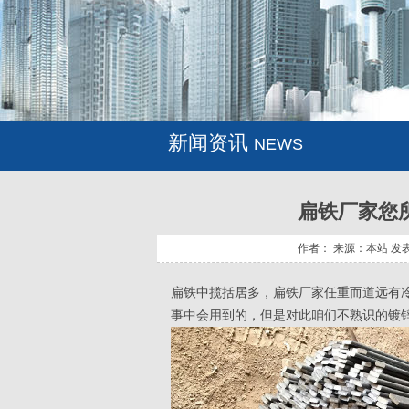
新闻资讯
NEWS
扁铁厂家您
作者： 来源：本站 发表时间
扁铁中揽括居多，
扁铁厂家
任重而道远有
事中会用到的，但是对此咱们不熟识的镀