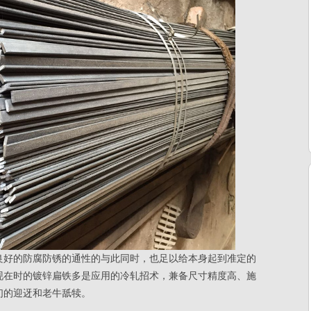
良好的防腐防锈的通性的与此同时，也足以给本身起到准定的
现在时的镀锌扁铁多是应用的冷轧招术，兼备尺寸精度高、施
们的迎迓和老牛舐犊。