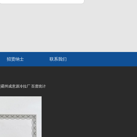
招贤纳士
联系我们
铁厂|霸州成意源冷拉厂 百度统计