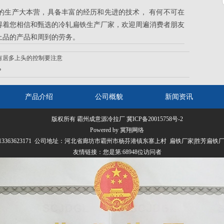
的生产大本营，具备丰富的经历和先进的技术， 有何不可在
得着您相信和甄选的冷轧扁铁生产厂家，欢迎周遍消费者朋友
上品的产品和周到的劳务。
有居多上头的控制要注意
？
产品介绍
公司概貌
新闻资讯
版权所有 霸州成意源冷拉厂
冀ICP备20015758号-2
Powered by 冀翔网络
070 13363623171 公司地址：河北省廊坊市霸州市杨芬港镇东寨上村 扁铁厂家|胜芳扁
友情链接：
您是第:68948位访问者