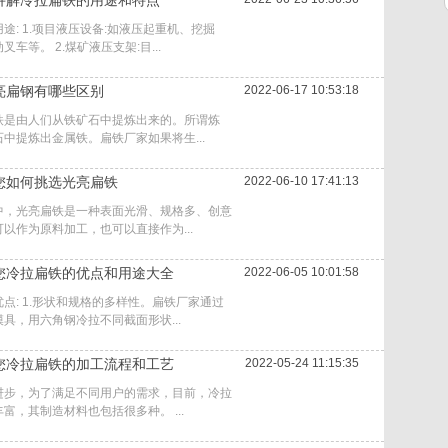
讲解冷拉扁铁的用途和特点
途: 1.项目液压设备:如液压起重机、挖掘
车等。 2.煤矿液压支架:目...
亮扁钢有哪些区别
2022-06-17 10:53:18
铁是由人们从铁矿石中提炼出来的。所谓炼
中提炼出金属铁。扁铁厂家如果将生...
您如何挑选光亮扁铁
2022-06-10 17:41:13
中，光亮扁铁是一种表面光滑、规格多、创意
以作为原料加工，也可以直接作为...
您冷拉扁铁的优点和用途大全
2022-06-05 10:01:58
点: 1.形状和规格的多样性。扁铁厂家通过
具，用六角钢冷拉不同截面形状...
您冷拉扁铁的加工流程和工艺
2022-05-24 11:15:35
进步，为了满足不同用户的需求，目前，冷拉
富，其制造材料也包括很多种。 ...