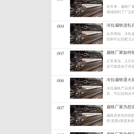
近年来，扁铁厂
领域得到了广泛的
004
冷拉扁铁连轧
众所周知，冷轧
控制可以匹配几台
005
扁铁厂家如何
正常来说，人们
这可能是由于存放
006
冷拉扁铁退火
冷拉扁铁产品具有
具，可以拉制出不
007
扁铁厂家为您
扁铁具有良好的
用:宽度x厚度来表