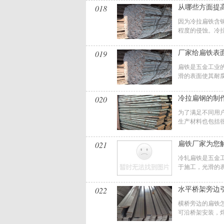
018
从哪些方面提
因为冷拉扁铁含
程度的侵蚀。冷拉
019
厂家给扁铁表
扁铁是五金工业
滑的表面使其耐腐
020
冷拉扁钢的制
为了满足不同用
生产材料也包括很
021
扁铁厂家为您
冷轧扁铁是五金
于施工，光滑的表
022
水平桥架旁边
横桥旁边的扁铁
可沿桥架安装，焊