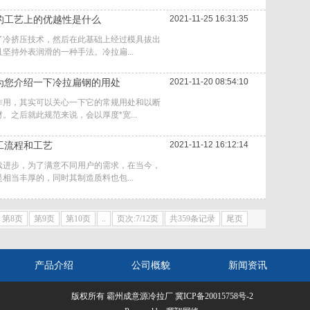
的工艺上的优越性是什么
2021-11-25 16:31:35
了冷挤压技术，然后在此基础上经过模具拔出
坚持外表润滑的一种手法。冷拉扁...
为您介绍一下冷拉扁钢的用处
2021-11-20 08:54:10
作用，其实可以关心一下它的常规用处和以断
。之后就此规范来说，会以厚度*宽...
工流程和工艺
2021-11-12 16:12:14
续进步，为了满意不同用户的需求，在当今，
相当丰厚的，同时其制造质料也包...
第8页
第9页
第10页
..
页次:7/12页
共359条记录
尾页
产品介绍
公司概貌
新闻资讯
版权所有 霸州成意源冷拉厂
冀ICP备20015758号-2