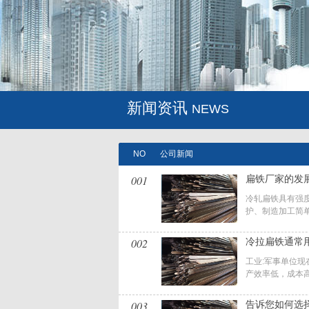
新闻资讯
NEWS
NO
公司新闻
001
扁铁厂家的发
冷轧扁铁具有强
护、制造加工简单
002
冷拉扁铁通常
工业:军事单位
产效率低，成本高
003
告诉您如何选