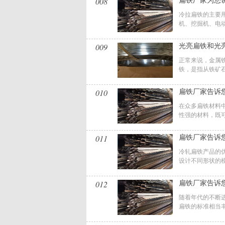
008
扁铁厂家为您
冷拉扁铁的主要用
机、挖掘机、电动叉
009
光亮扁铁和光
正常来说，金属
铁，是指从铁矿石
010
扁铁厂家告诉
在众多扁铁材料
性强的材料，既可
011
扁铁厂家告诉
冷轧扁铁产品的优
设计不同形状的模
012
扁铁厂家告诉
随着年代的不断
扁铁的标准相当丰