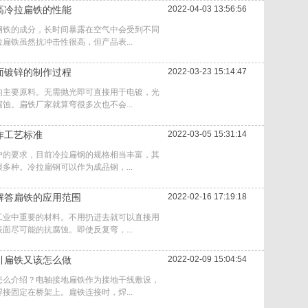
高冷拉扁铁的性能
2022-04-03 13:56:56
钢铁的成分，长时间暴露在空气中会受到不同
扁铁虽然抗冲击性很高，但产品表...
面镀锌的制作过程
2022-03-23 15:14:47
的主要原料。无需抛光即可直接用于电镀，光
蚀。扁铁厂家就算弯很多次也不会...
作工艺标准
2022-03-05 15:31:14
户的要求，目前冷拉扁钢的规格相当丰富，其
多种。冷拉扁钢可以作为成品钢，...
解答扁铁的应用范围
2022-02-16 17:19:18
工业中重要的材料。不用扔进去就可以直接用
面尽可能的抗腐蚀。即使反复弯，...
引扁铁又该怎么做
2022-02-09 15:04:54
怎么介绍？电轴接地扁铁作为接地干线敷设，
接固定在桥架上。扁铁连接时，焊...