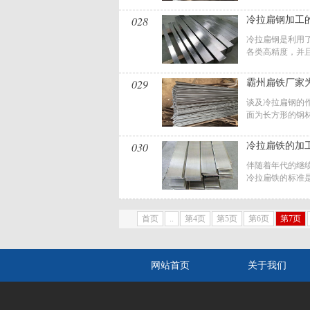
028
冷拉扁钢加工
冷拉扁钢是利用
各类高精度，并且
029
霸州扁铁厂家
谈及冷拉扁钢的
面为长方形的钢材
030
冷拉扁铁的加
伴随着年代的继
冷拉扁铁的标准是
首页
..
第4页
第5页
第6页
第7页
网站首页
关于我们